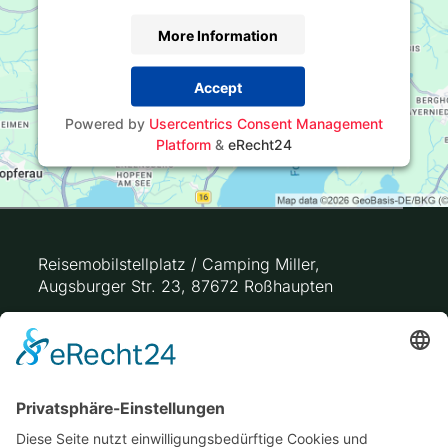
More Information
Accept
Powered by
Usercentrics Consent Management
Platform
&
eRecht24
Reisemobilstellplatz / Camping Miller,
Augsburger Str. 23, 87672 Roßhaupten
GPS-Koordinaten: 47.6588954, 10.7194778
info@campingmiller.de